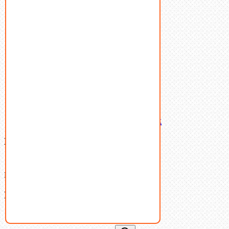
Пробки
Пружины тарельчатые
Стопорные кольца
Такелаж
Шайбы
Шпильки
Шплинты
Шпонки
Шпоночная сталь
Штифты
Латунный и бронзовый крепеж
Ваша корзина
(0)
В корзине нет товаров.
Поиск