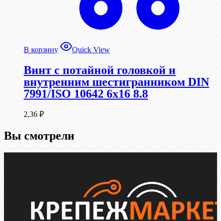
В корзину
Quick View
Винт с потайной головкой и
внутренним шестигранником DIN
7991/ISO 10642 6х16 8.8
2,36
₽
Вы смотрели