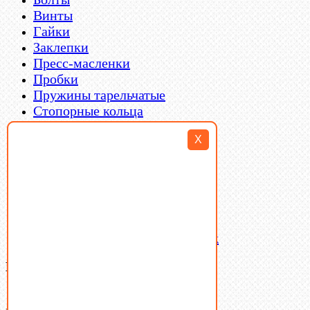
Винты
Гайки
Заклепки
Пресс-масленки
Пробки
Пружины тарельчатые
Стопорные кольца
Такелаж
X
Шайбы
Шпильки
Шплинты
Шпонки
Шпоночная сталь
Штифты
Латунный и бронзовый крепеж
Ваша корзина
(0)