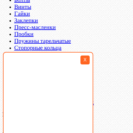
Винты
Гайки
Заклепки
Пресс-масленки
Пробки
Пружины тарельчатые
Стопорные кольца
Такелаж
X
Шайбы
Шпильки
Шплинты
Шпонки
Шпоночная сталь
Штифты
Латунный и бронзовый крепеж
Ваша корзина
(0)