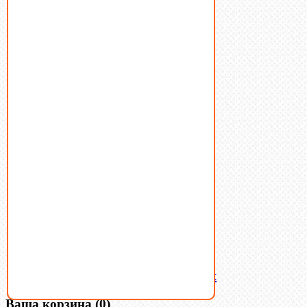
Болты
Винты
Гайки
Заклепки
Пресс-масленки
Пробки
Пружины тарельчатые
Стопорные кольца
Такелаж
Шайбы
Шпильки
Шплинты
Шпонки
Шпоночная сталь
Штифты
Латунный и бронзовый крепеж
Ваша корзина
(0)