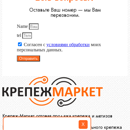
Оставьте Ваш номер — мы Вам
перезвоним.
Name
tel
Согласен с
условиями обработки
моих
персональных данных.
Отправить
Крепеж-Маркет оптовая продажа крепежа и метизов
X
Производство и оптовая продажа специального крепежа