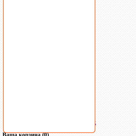
Болты
Винты
Гайки
Заклепки
Пресс-масленки
Пробки
Пружины тарельчатые
Стопорные кольца
Такелаж
Шайбы
Шпильки
Шплинты
Шпонки
Шпоночная сталь
Штифты
Латунный и бронзовый крепеж
Ваша корзина
(0)