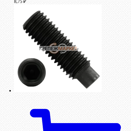
8,75
₽