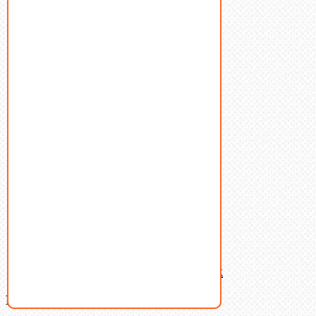
Болты
Винты
Гайки
Заклепки
Пресс-масленки
Пробки
Пружины тарельчатые
Стопорные кольца
Такелаж
Шайбы
Шпильки
Шплинты
Шпонки
Шпоночная сталь
Штифты
Латунный и бронзовый крепеж
Ваша корзина
(0)