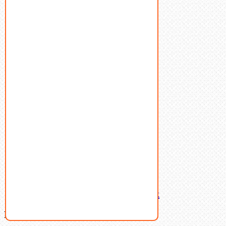
Болты
Винты
Гайки
Заклепки
Пресс-масленки
Пробки
Пружины тарельчатые
Стопорные кольца
Такелаж
Шайбы
Шпильки
Шплинты
Шпонки
Шпоночная сталь
Штифты
Латунный и бронзовый крепеж
Ваша корзина
(0)