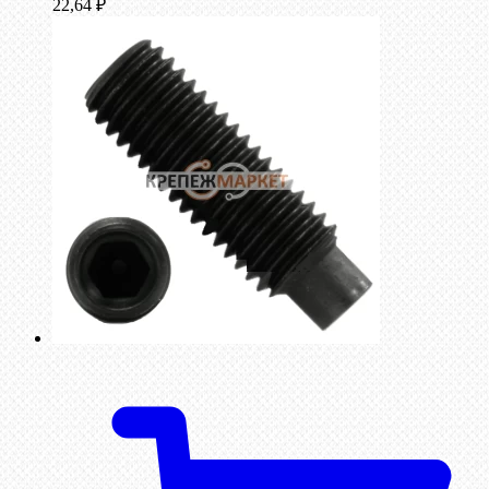
22,64
₽