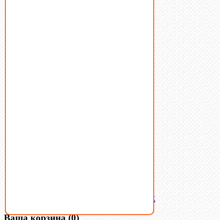
Болты
Винты
Гайки
Заклепки
Пресс-масленки
Пробки
Пружины тарельчатые
Стопорные кольца
Такелаж
Шайбы
Шпильки
Шплинты
Шпонки
Шпоночная сталь
Штифты
Латунный и бронзовый крепеж
Ваша корзина
(0)