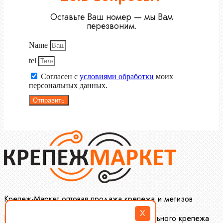
Оставьте Ваш номер — мы Вам
перезвоним.
Name
tel
Согласен с
условиями обработки
моих
персональных данных.
Отправить
Крепеж-Маркет оптовая продажа крепежа и метизов
X
Производство и оптовая продажа специального крепежа