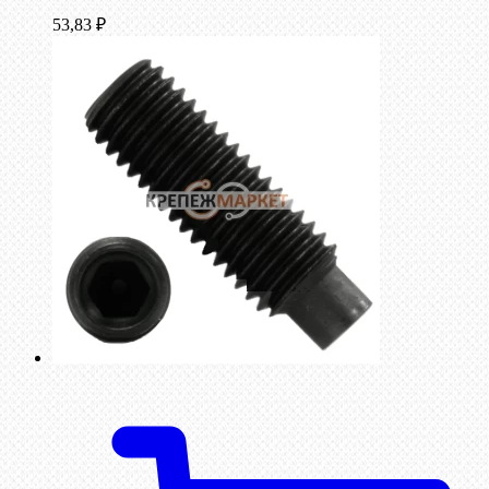
53,83
₽