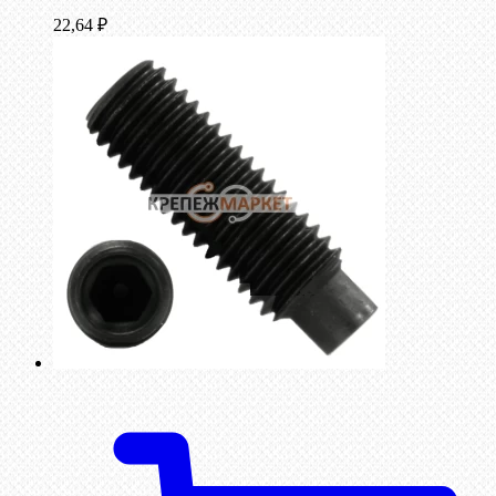
22,64
₽