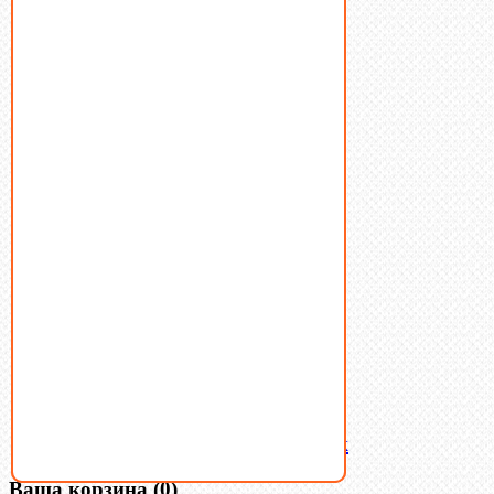
Болты
Винты
Гайки
Заклепки
Пресс-масленки
Пробки
Пружины тарельчатые
Стопорные кольца
Такелаж
Шайбы
Шпильки
Шплинты
Шпонки
Шпоночная сталь
Штифты
Латунный и бронзовый крепеж
Ваша корзина
(0)