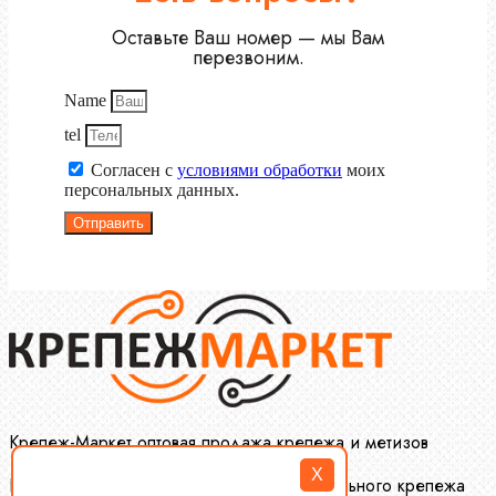
Оставьте Ваш номер — мы Вам
перезвоним.
Name
tel
Согласен с
условиями обработки
моих
персональных данных.
Отправить
Крепеж-Маркет оптовая продажа крепежа и метизов
X
Производство и оптовая продажа специального крепежа