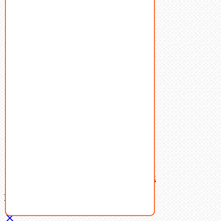
Болты
Винты
Гайки
Заклепки
Пресс-масленки
Пробки
Пружины тарельчатые
Стопорные кольца
Такелаж
Шайбы
Шпильки
Шплинты
Шпонки
Шпоночная сталь
Штифты
Латунный и бронзовый крепеж
Ваша корзина
(0)