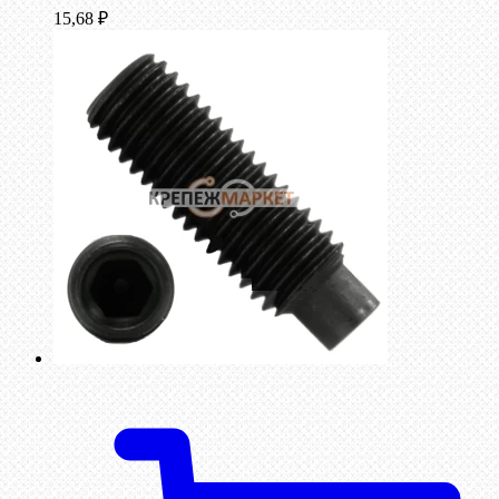
15,68
₽