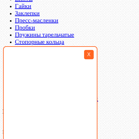
Гайки
Заклепки
Пресс-масленки
Пробки
Пружины тарельчатые
Стопорные кольца
Такелаж
X
Шайбы
Шпильки
Шплинты
Шпонки
Шпоночная сталь
Штифты
Латунный и бронзовый крепеж
Ваша корзина
(0)
В корзине нет товаров.