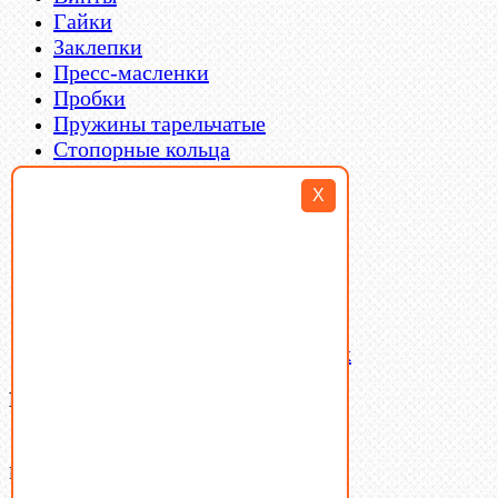
Гайки
Заклепки
Пресс-масленки
Пробки
Пружины тарельчатые
Стопорные кольца
Такелаж
X
Шайбы
Шпильки
Шплинты
Шпонки
Шпоночная сталь
Штифты
Латунный и бронзовый крепеж
Ваша корзина
(0)
В корзине нет товаров.