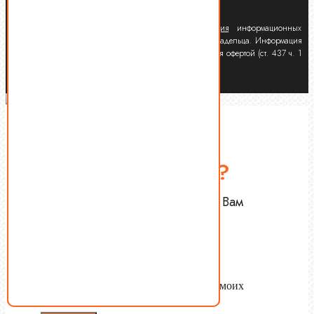
Политика конфиденциальности
Запрещено копирование, переработка и
публикация
информационных
материалов данного сайта без письменного согласия владельца. Информация
на сайте носит информационный характер и не является офертой (ст. 437 ч. 1
ГК РФ).
Есть вопросы?
Оставьте Ваш номер — мы Вам
перезвоним.
Name
tel
Согласен с
условиями обработки
моих
персональных данных.