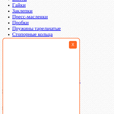
Гайки
Заклепки
Пресс-масленки
Пробки
Пружины тарельчатые
Стопорные кольца
Такелаж
X
Шайбы
Шпильки
Шплинты
Шпонки
Шпоночная сталь
Штифты
Латунный и бронзовый крепеж
Ваша корзина
(0)
В корзине нет товаров.