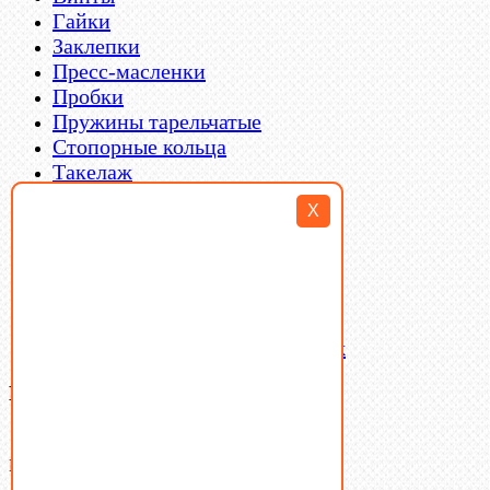
Гайки
Заклепки
Пресс-масленки
Пробки
Пружины тарельчатые
Стопорные кольца
Такелаж
Шайбы
X
Шпильки
Шплинты
Шпонки
Шпоночная сталь
Штифты
Латунный и бронзовый крепеж
Ваша корзина
(0)
В корзине нет товаров.