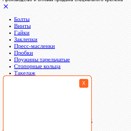
Болты
Винты
Гайки
Заклепки
Пресс-масленки
Пробки
Пружины тарельчатые
Стопорные кольца
Такелаж
Шайбы
X
Шпильки
Шплинты
Шпонки
Шпоночная сталь
Штифты
Латунный и бронзовый крепеж