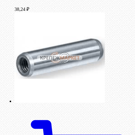
38,24
₽