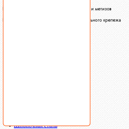
Крепеж-Маркет оптовая продажа крепежа и метизов
Производство и оптовая продажа специального крепежа
Болты
Винты
Гайки
Заклепки
Пресс-масленки
Пробки
Пружины тарельчатые
Стопорные кольца
Такелаж
Шайбы
Шпильки
Шплинты
Шпонки
Шпоночная сталь