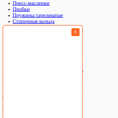
Пресс-масленки
Пробки
Пружины тарельчатые
Стопорные кольца
Такелаж
X
Шайбы
Шпильки
Шплинты
Шпонки
Шпоночная сталь
Штифты
Латунный и бронзовый крепеж
Ваша корзина
(0)
В корзине нет товаров.
Поиск