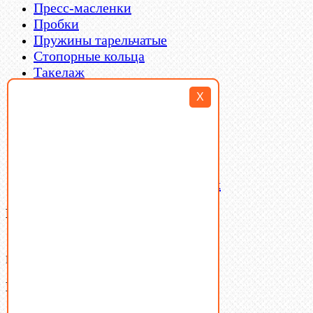
Пресс-масленки
Пробки
Пружины тарельчатые
Стопорные кольца
Такелаж
Шайбы
X
Шпильки
Шплинты
Шпонки
Шпоночная сталь
Штифты
Латунный и бронзовый крепеж
Ваша корзина
(0)
В корзине нет товаров.
Поиск