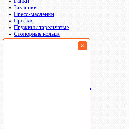
Гайки
Заклепки
Пресс-масленки
Пробки
Пружины тарельчатые
Стопорные кольца
Такелаж
X
Шайбы
Шпильки
Шплинты
Шпонки
Шпоночная сталь
Штифты
Латунный и бронзовый крепеж
Ваша корзина
(0)
В корзине нет товаров.
Поиск