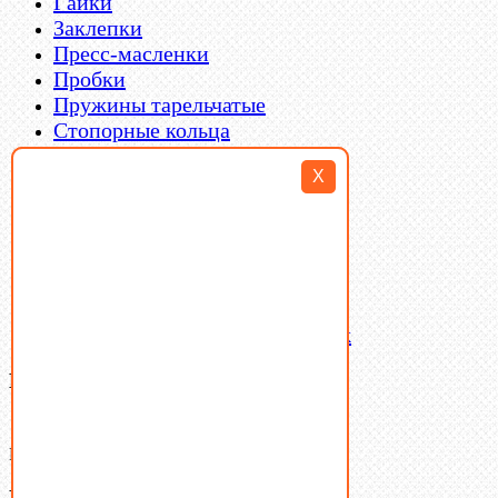
Гайки
Заклепки
Пресс-масленки
Пробки
Пружины тарельчатые
Стопорные кольца
Такелаж
X
Шайбы
Шпильки
Шплинты
Шпонки
Шпоночная сталь
Штифты
Латунный и бронзовый крепеж
Ваша корзина
(0)
В корзине нет товаров.
Поиск