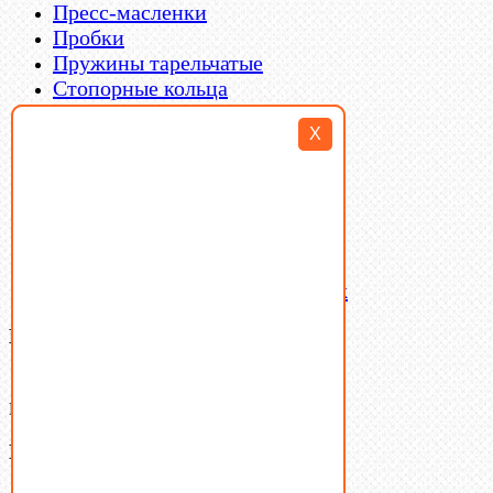
Пресс-масленки
Пробки
Пружины тарельчатые
Стопорные кольца
Такелаж
X
Шайбы
Шпильки
Шплинты
Шпонки
Шпоночная сталь
Штифты
Латунный и бронзовый крепеж
Ваша корзина
(0)
В корзине нет товаров.
Поиск