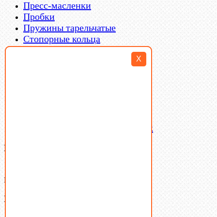
Пресс-масленки
Пробки
Пружины тарельчатые
Стопорные кольца
Такелаж
X
Шайбы
Шпильки
Шплинты
Шпонки
Шпоночная сталь
Штифты
Латунный и бронзовый крепеж
Ваша корзина
(0)
В корзине нет товаров.
Поиск