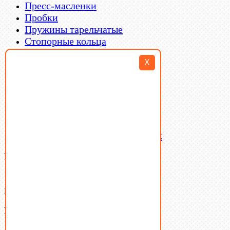
Пресс-масленки
Пробки
Пружины тарельчатые
Стопорные кольца
Такелаж
X
Шайбы
Шпильки
Шплинты
Шпонки
Шпоночная сталь
Штифты
Латунный и бронзовый крепеж
Ваша корзина
(0)
В корзине нет товаров.
Поиск