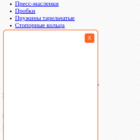
Пресс-масленки
Пробки
Пружины тарельчатые
Стопорные кольца
Такелаж
X
Шайбы
Шпильки
Шплинты
Шпонки
Шпоночная сталь
Штифты
Латунный и бронзовый крепеж
Ваша корзина
(0)
В корзине нет товаров.
Поиск