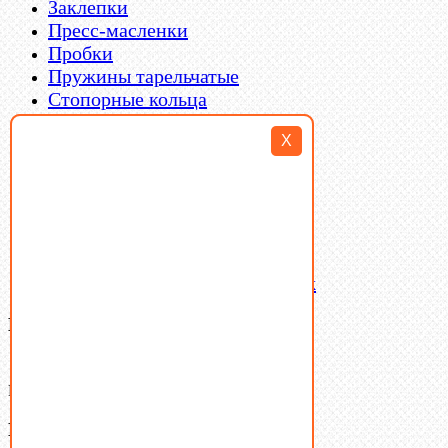
Заклепки
Пресс-масленки
Пробки
Пружины тарельчатые
Стопорные кольца
Такелаж
X
Шайбы
Шпильки
Шплинты
Шпонки
Шпоночная сталь
Штифты
Латунный и бронзовый крепеж
Ваша корзина
(0)
В корзине нет товаров.
Поиск