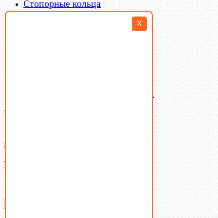
Стопорные кольца
Такелаж
X
Шайбы
Шпильки
Шплинты
Шпонки
Шпоночная сталь
Штифты
Латунный и бронзовый крепеж
Ваша корзина
(0)
В корзине нет товаров.
Поиск