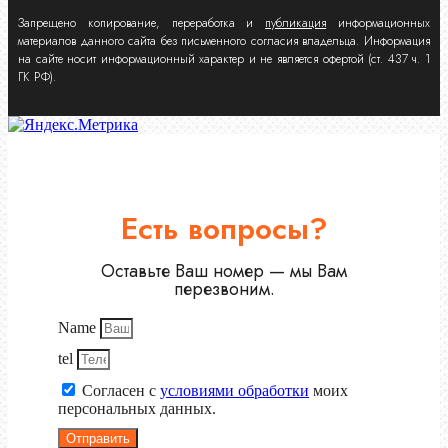
Запрещено копирование, переработка и
публикация
информационных
материалов данного сайта без письменного согласия владельца. Информация
на сайте носит информационный характер и не является офертой (ст. 437 ч. 1
ГК РФ).
Есть вопросы?
Оставьте Ваш номер — мы Вам
перезвоним.
Name
tel
Согласен с
условиями обработки
моих
персональных данных.
Отправить