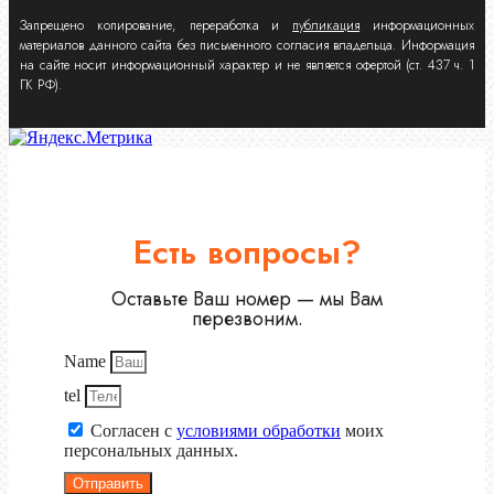
Запрещено копирование, переработка и
публикация
информационных
материалов данного сайта без письменного согласия владельца. Информация
на сайте носит информационный характер и не является офертой (ст. 437 ч. 1
ГК РФ).
Есть вопросы?
Оставьте Ваш номер — мы Вам
перезвоним.
Name
tel
Согласен с
условиями обработки
моих
персональных данных.
Отправить