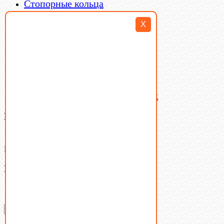
Стопорные кольца
Такелаж
X
Шайбы
Шпильки
Шплинты
Шпонки
Шпоночная сталь
Штифты
Латунный и бронзовый крепеж
Ваша корзина
(0)
В корзине нет товаров.
Поиск