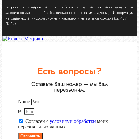
Запрещено копирование, переработка и
публикация
информационных
материалов данного сайта без письменного согласия владельца. Информация
на сайте носит информационный характер и не является офертой (ст. 437 ч. 1
ГК РФ).
Есть вопросы?
Оставьте Ваш номер — мы Вам
перезвоним.
Name
tel
Согласен с
условиями обработки
моих
персональных данных.
Отправить