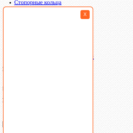
Стопорные кольца
Такелаж
X
Шайбы
Шпильки
Шплинты
Шпонки
Шпоночная сталь
Штифты
Латунный и бронзовый крепеж
Ваша корзина
(0)
В корзине нет товаров.
Поиск