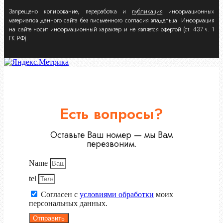
Запрещено копирование, переработка и
публикация
информационных
материалов данного сайта без письменного согласия владельца. Информация
на сайте носит информационный характер и не является офертой (ст. 437 ч. 1
ГК РФ).
Есть вопросы?
Оставьте Ваш номер — мы Вам
перезвоним.
Name
tel
Согласен с
условиями обработки
моих
персональных данных.
Отправить