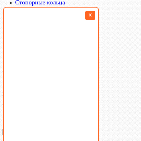
Стопорные кольца
Такелаж
X
Шайбы
Шпильки
Шплинты
Шпонки
Шпоночная сталь
Штифты
Латунный и бронзовый крепеж
Ваша корзина
(0)
В корзине нет товаров.
Поиск