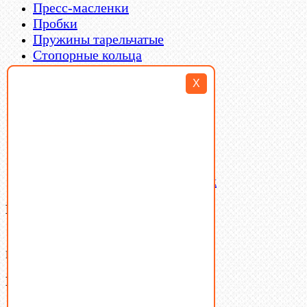
Пресс-масленки
Пробки
Пружины тарельчатые
Стопорные кольца
Такелаж
X
Шайбы
Шпильки
Шплинты
Шпонки
Шпоночная сталь
Штифты
Латунный и бронзовый крепеж
Ваша корзина
(0)
В корзине нет товаров.
Поиск