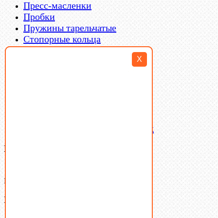
Пресс-масленки
Пробки
Пружины тарельчатые
Стопорные кольца
Такелаж
X
Шайбы
Шпильки
Шплинты
Шпонки
Шпоночная сталь
Штифты
Латунный и бронзовый крепеж
Ваша корзина
(0)
В корзине нет товаров.
Поиск