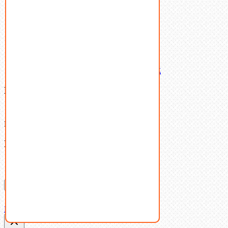
Шпильки
Шплинты
Шпонки
Шпоночная сталь
Штифты
Латунный и бронзовый крепеж
Ваша корзина
(0)
В корзине нет товаров.
Поиск
Don't show this popup again