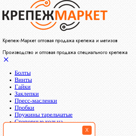
Крепеж-Маркет оптовая продажа крепежа и метизов
Производство и оптовая продажа специального крепежа
Болты
Винты
Гайки
Заклепки
Пресс-масленки
Пробки
Пружины тарельчатые
Стопорные кольца
Такелаж
X
Шайбы