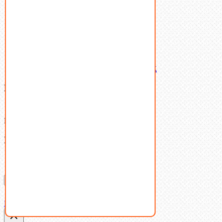
Шпильки
Шплинты
Шпонки
Шпоночная сталь
Штифты
Латунный и бронзовый крепеж
Ваша корзина
(0)
В корзине нет товаров.
Поиск
Don't show this popup again