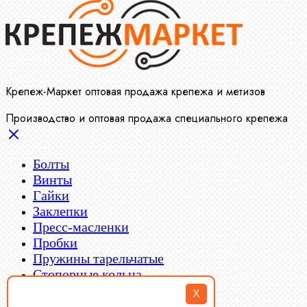
Крепеж-Маркет оптовая продажа крепежа и метизов
Производство и оптовая продажа специального крепежа
Болты
Винты
Гайки
Заклепки
Пресс-масленки
Пробки
Пружины тарельчатые
Стопорные кольца
Такелаж
X
Шайбы