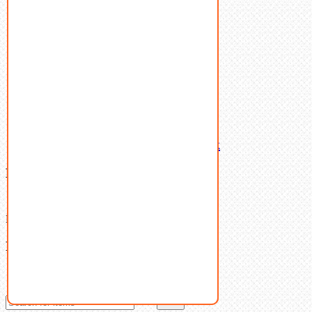
Стопорные кольца
Такелаж
Шайбы
Шпильки
Шплинты
Шпонки
Шпоночная сталь
Штифты
Латунный и бронзовый крепеж
Ваша корзина
(0)
В корзине нет товаров.
Поиск