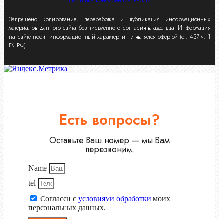
Политика конфиденциальности
Запрещено копирование, переработка и
публикация
информационных
материалов данного сайта без письменного согласия владельца. Информация
на сайте носит информационный характер и не является офертой (ст. 437 ч. 1
ГК РФ).
Есть вопросы?
Оставьте Ваш номер — мы Вам
перезвоним.
Name
tel
Согласен с
условиями обработки
моих
персональных данных.