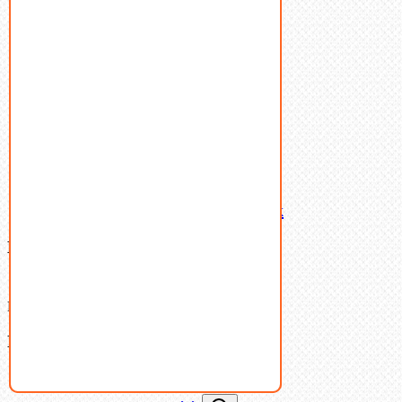
Пробки
Пружины тарельчатые
Стопорные кольца
Такелаж
Шайбы
Шпильки
Шплинты
Шпонки
Шпоночная сталь
Штифты
Латунный и бронзовый крепеж
Ваша корзина
(0)
В корзине нет товаров.
Поиск