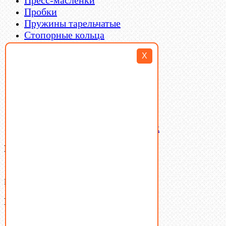
Пробки
Пружины тарельчатые
Стопорные кольца
Такелаж
X
Шайбы
Шпильки
Шплинты
Шпонки
Шпоночная сталь
Штифты
Латунный и бронзовый крепеж
Ваша корзина
(0)
В корзине нет товаров.
Поиск