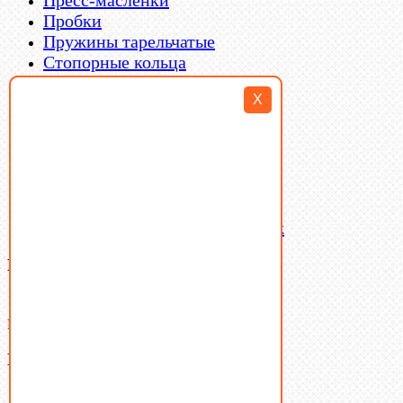
Пробки
Пружины тарельчатые
Стопорные кольца
Такелаж
X
Шайбы
Шпильки
Шплинты
Шпонки
Шпоночная сталь
Штифты
Латунный и бронзовый крепеж
Ваша корзина
(0)
В корзине нет товаров.
Поиск