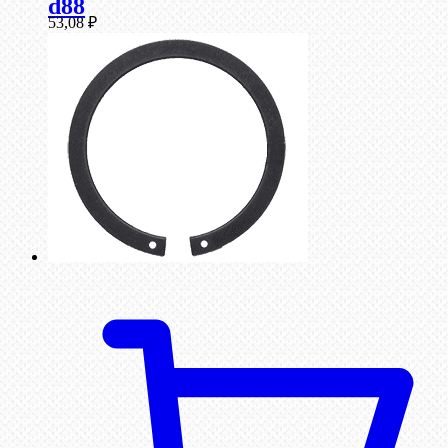
d88
53,08
₽