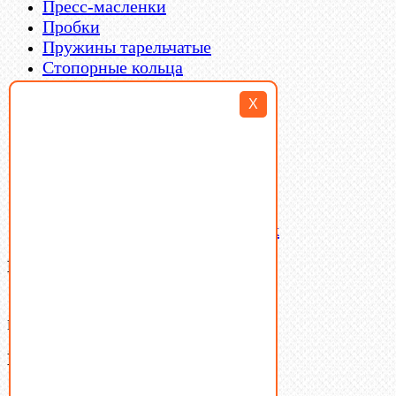
Пресс-масленки
Пробки
Пружины тарельчатые
Стопорные кольца
Такелаж
X
Шайбы
Шпильки
Шплинты
Шпонки
Шпоночная сталь
Штифты
Латунный и бронзовый крепеж
Ваша корзина
(0)
В корзине нет товаров.
Поиск