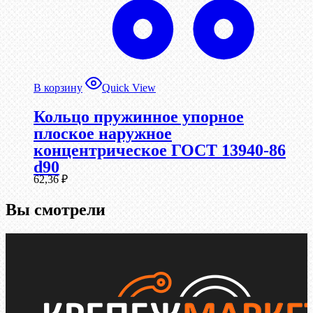
В корзину
Quick View
Кольцо пружинное упорное
плоское наружное
концентрическое ГОСТ 13940-86
d90
62,36
₽
Вы смотрели