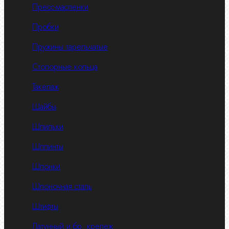
Пресс-масленки
Пробки
Пружины тарельчатые
Стопорные кольца
Такелаж
Шайбы
Шпильки
Шплинты
Шпонки
Шпоночная сталь
Штифты
Латунный и бр. крепеж