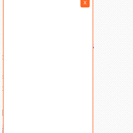
X
Шайбы
Шпильки
Шплинты
Шпонки
Шпоночная сталь
Штифты
Латунный и бронзовый крепеж
Ваша корзина
(0)
В корзине нет товаров.
Поиск
Don't show this popup again