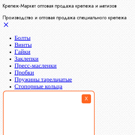
Крепеж-Маркет оптовая продажа крепежа и метизов
Производство и оптовая продажа специального крепежа
Болты
Винты
Гайки
Заклепки
Пресс-масленки
Пробки
Пружины тарельчатые
Стопорные кольца
Такелаж
X
Шайбы
Шпильки
Шплинты
Шпонки
Шпоночная сталь
Штифты