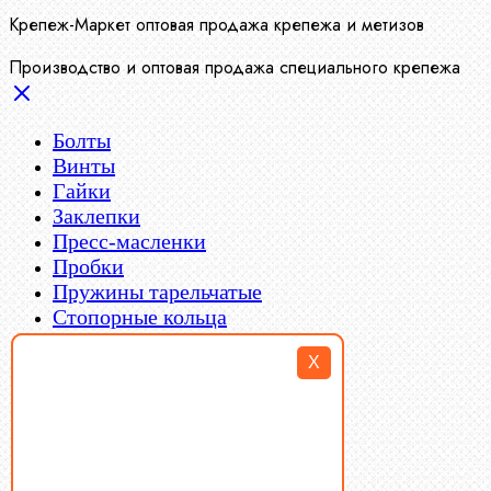
Крепеж-Маркет оптовая продажа крепежа и метизов
Производство и оптовая продажа специального крепежа
Болты
Винты
Гайки
Заклепки
Пресс-масленки
Пробки
Пружины тарельчатые
Стопорные кольца
Такелаж
X
Шайбы
Шпильки
Шплинты
Шпонки
Шпоночная сталь