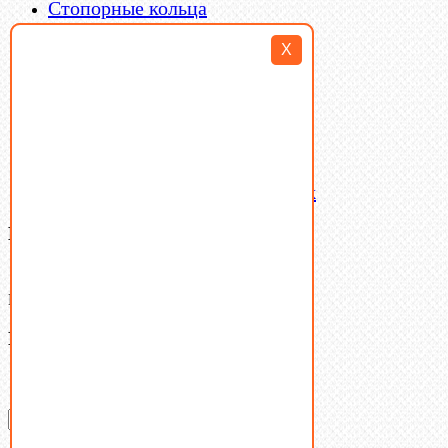
Стопорные кольца
Такелаж
X
Шайбы
Шпильки
Шплинты
Шпонки
Шпоночная сталь
Штифты
Латунный и бронзовый крепеж
Ваша корзина
(0)
В корзине нет товаров.
Поиск