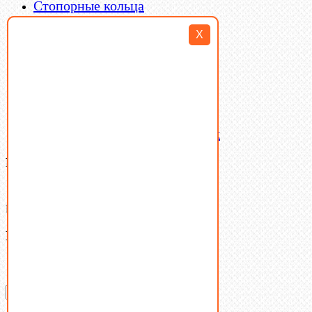
Стопорные кольца
Такелаж
X
Шайбы
Шпильки
Шплинты
Шпонки
Шпоночная сталь
Штифты
Латунный и бронзовый крепеж
Ваша корзина
(0)
В корзине нет товаров.
Поиск