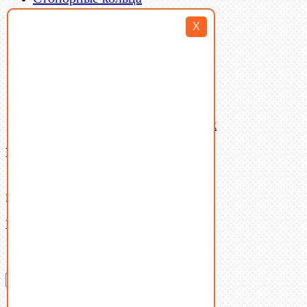
Такелаж
X
Шайбы
Шпильки
Шплинты
Шпонки
Шпоночная сталь
Штифты
Латунный и бронзовый крепеж
Ваша корзина
(0)
В корзине нет товаров.
Поиск