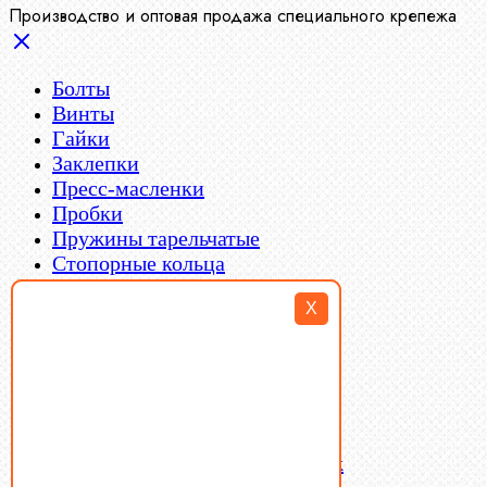
Производство и оптовая продажа специального крепежа
Болты
Винты
Гайки
Заклепки
Пресс-масленки
Пробки
Пружины тарельчатые
Стопорные кольца
Такелаж
X
Шайбы
Шпильки
Шплинты
Шпонки
Шпоночная сталь
Штифты
Латунный и бронзовый крепеж