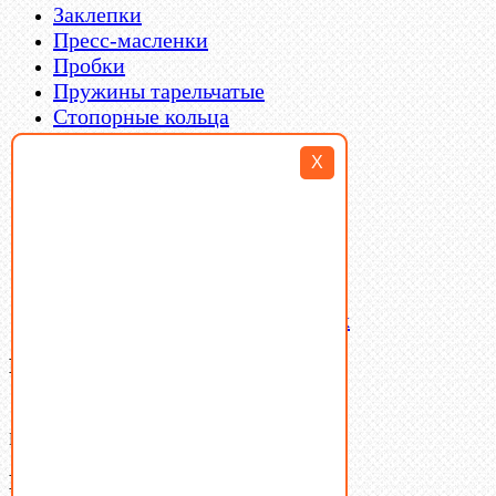
Заклепки
Пресс-масленки
Пробки
Пружины тарельчатые
Стопорные кольца
Такелаж
X
Шайбы
Шпильки
Шплинты
Шпонки
Шпоночная сталь
Штифты
Латунный и бронзовый крепеж
Ваша корзина
(0)
В корзине нет товаров.
Поиск