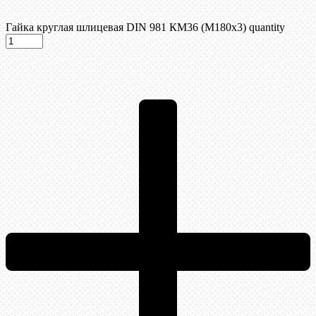
Гайка круглая шлицевая DIN 981 КМ36 (М180х3) quantity