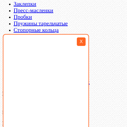
Заклепки
Пресс-масленки
Пробки
Пружины тарельчатые
Стопорные кольца
Такелаж
X
Шайбы
Шпильки
Шплинты
Шпонки
Шпоночная сталь
Штифты
Латунный и бронзовый крепеж
Ваша корзина
(0)
В корзине нет товаров.
Поиск