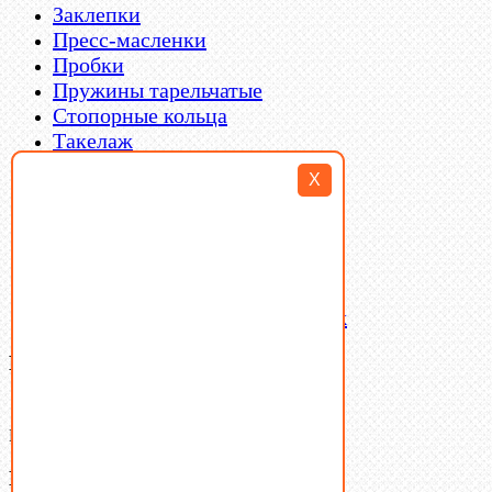
Заклепки
Пресс-масленки
Пробки
Пружины тарельчатые
Стопорные кольца
Такелаж
Шайбы
X
Шпильки
Шплинты
Шпонки
Шпоночная сталь
Штифты
Латунный и бронзовый крепеж
Ваша корзина
(0)
В корзине нет товаров.
Поиск