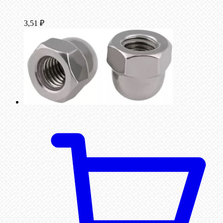
3,51
₽