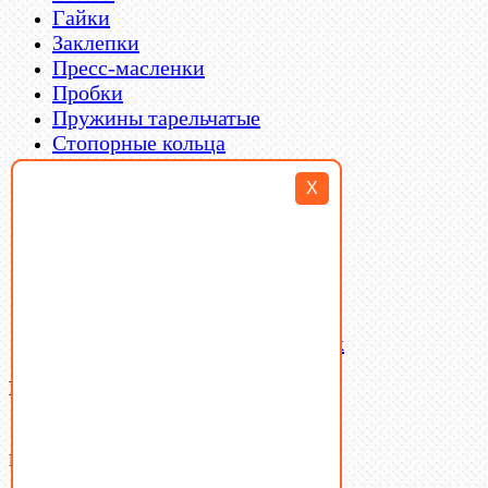
Гайки
Заклепки
Пресс-масленки
Пробки
Пружины тарельчатые
Стопорные кольца
Такелаж
X
Шайбы
Шпильки
Шплинты
Шпонки
Шпоночная сталь
Штифты
Латунный и бронзовый крепеж
Ваша корзина
(0)
В корзине нет товаров.